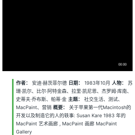
作者：
安迪·赫茨菲尔德
日期：
1983年10月
人物：
苏
珊·凯尔、比尔·阿特金森、拉里·凯尼恩、杰罗姆·库南、
史蒂夫·乔布斯、帕蒂·金
主题：
社交生活、测试、
MacPaint、营销
概要：
关于苹果第一代Macintosh的
开发以及制造它的人的轶事: Susan Kare 1983 年的
MacPaint 艺术画廊 , MacPaint 画廊 MacPaint
Gallery