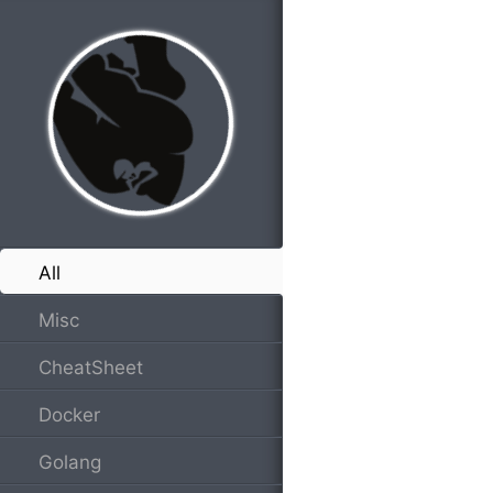
Lana Del Rey
267
Blue Skies
Lenka
268
Don't You Go Away
Lian Ross
269
You're My First, You're My Last
Linda Jo Rizzo
270
Breaking The Habit
Linkin Park
271
Faint
Linkin Park
272
In The End
Linkin Park
273
Numb
Linkin Park
All
274
One More Light
Linkin Park
Misc
275
Royals
Lorde
276
Rising Girl
Lovestoned
CheatSheet
277
We Just Laugh About It
Docker
Lucky Twice
278
Atlantis
Lunatica
Golang
279
Let It Go feat. Higher Brothers &